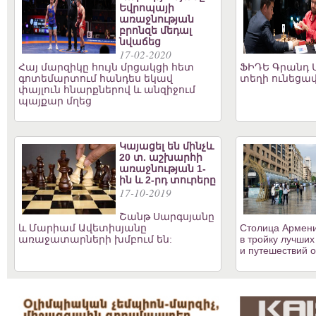
Եվրոպայի
առաջնության
բրոնզե մեդալ
նվաճեց
17-02-2020
Հայ մարզիկը հույն մրցակցի հետ
ՖԻԴԵ Գրանդ Ս
գոտեմարտում հանդես եկավ
տեղի ունեցավ
փայլուն հնարքներով և անզիջում
պայքար մղեց
Կայացել են մինչև
20 տ. աշխարհի
առաջնության 1-
ին և 2-րդ տուրերը
17-10-2019
Շանթ Սարգսյանը
և Մարիամ Ավետիսյանը
Столица Армени
առաջատարների խմբում են:
в тройку лучших
и путешествий о