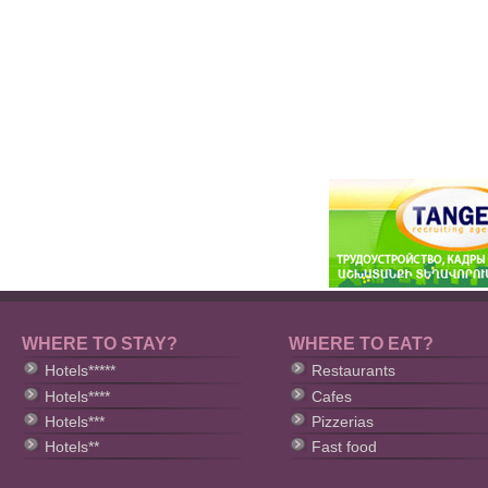
WHERE TO STAY?
WHERE TO EAT?
Hotels*****
Restaurants
Hotels****
Cafes
Hotels***
Pizzerias
Hotels**
Fast food