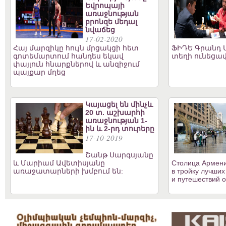
Եվրոպայի
առաջնության
բրոնզե մեդալ
նվաճեց
17-02-2020
Հայ մարզիկը հույն մրցակցի հետ
ՖԻԴԵ Գրանդ Ս
գոտեմարտում հանդես եկավ
տեղի ունեցավ
փայլուն հնարքներով և անզիջում
պայքար մղեց
Կայացել են մինչև
20 տ. աշխարհի
առաջնության 1-
ին և 2-րդ տուրերը
17-10-2019
Շանթ Սարգսյանը
և Մարիամ Ավետիսյանը
Столица Армени
առաջատարների խմբում են:
в тройку лучших
и путешествий о