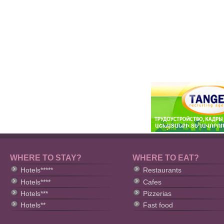
WHERE TO STAY?
WHERE TO EAT?
Hotels*****
Restaurants
Hotels****
Cafes
Hotels***
Pizzerias
Hotels**
Fast food