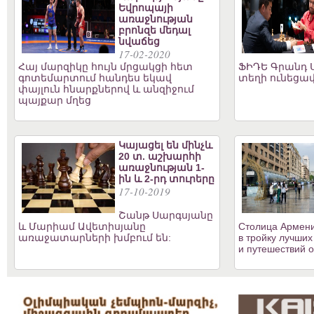
Եվրոպայի
առաջնության
բրոնզե մեդալ
նվաճեց
17-02-2020
Հայ մարզիկը հույն մրցակցի հետ
ՖԻԴԵ Գրանդ Ս
գոտեմարտում հանդես եկավ
տեղի ունեցավ
փայլուն հնարքներով և անզիջում
պայքար մղեց
Կայացել են մինչև
20 տ. աշխարհի
առաջնության 1-
ին և 2-րդ տուրերը
17-10-2019
Շանթ Սարգսյանը
և Մարիամ Ավետիսյանը
Столица Армени
առաջատարների խմբում են:
в тройку лучших
и путешествий о