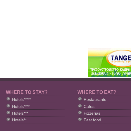
WHERE TO STAY?
WHERE TO EAT?
Hotels*****
Restaurants
Hotels****
Cafes
Hotels***
Pizzerias
Hotels**
Fast food