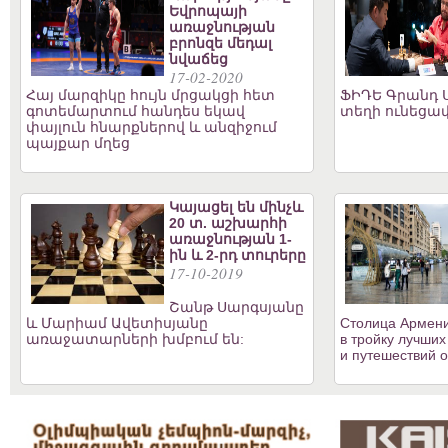
Եվրոպայի
առաջնության
բրոնզե մեդալ
նվաճեց
17-02-2020
Հայ մարզիկը հույն մրցակցի հետ
ՖԻԴԵ Գրանդ Ս
գոտեմարտում հանդես եկավ
տեղի ունեցավ
փայլուն հնարքներով և անզիջում
պայքար մղեց
Կայացել են մինչև
20 տ. աշխարհի
առաջնության 1-
ին և 2-րդ տուրերը
17-10-2019
Շանթ Սարգսյանը
և Մարիամ Ավետիսյանը
Столица Армени
առաջատարների խմբում են:
в тройку лучших
и путешествий о