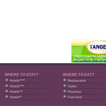
WHERE TO STAY?
WHERE TO EAT?
Hotels*****
Restaurants
Hotels****
Cafes
Hotels***
Pizzerias
Hotels**
Fast food