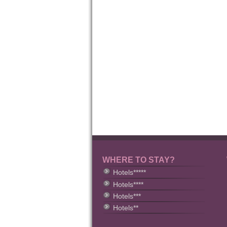
WHERE TO STAY?
Hotels*****
Hotels****
Hotels***
Hotels**