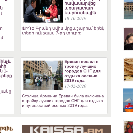
հավասարվեց
ն
առաջատար
լ
Կարուանային
18-10-2019
ետ
ՖԻԴԵ Գրանդ Սվիս մրցաշարում երեկ
տեղի ունեցավ 7-րդ տուրը:
ւմ
մինչև
Ереван вошел в
րհի
тройку лучших
 1-
городов СНГ для
ւրերը
отдыха осенью
2019 года
17-02-2020
յանը
Столица Армении Ереван была включена
в тройку лучших городов СНГ для отдыха
и путешествий осенью 2019 года.