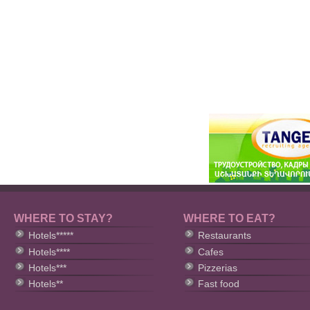
WHERE TO STAY?
WHERE TO EAT?
Hotels*****
Restaurants
Hotels****
Cafes
Hotels***
Pizzerias
Hotels**
Fast food