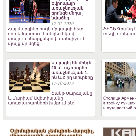
Եվրոպայի
առաջնության
բրոնզե մեդալ
նվաճեց
17-02-2020
Հայ մարզիկը հույն մրցակցի հետ
ՖԻԴԵ Գրանդ Ս
գոտեմարտում հանդես եկավ
տեղի ունեցավ
փայլուն հնարքներով և անզիջում
պայքար մղեց
Կայացել են մինչև
20 տ. աշխարհի
առաջնության 1-
ին և 2-րդ տուրերը
17-10-2019
Շանթ Սարգսյանը
և Մարիամ Ավետիսյանը
Столица Армени
առաջատարների խմբում են:
в тройку лучших
и путешествий о